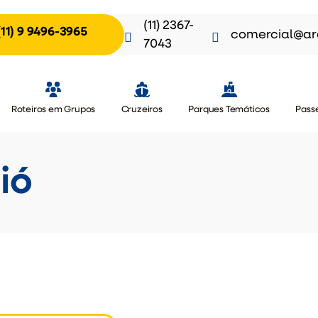
(11) 2367-
(11) 9 9496-3965
comercial@ar
7043
Roteiros em Grupos
Cruzeiros
Parques Temáticos
Passe
ió