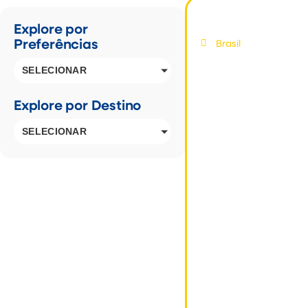
Salvador
Explore por
Preferências
Brasil
SELECIONAR
Explore por Destino
A Partir de:
12x R$299,17
por pessoa
SELECIONAR