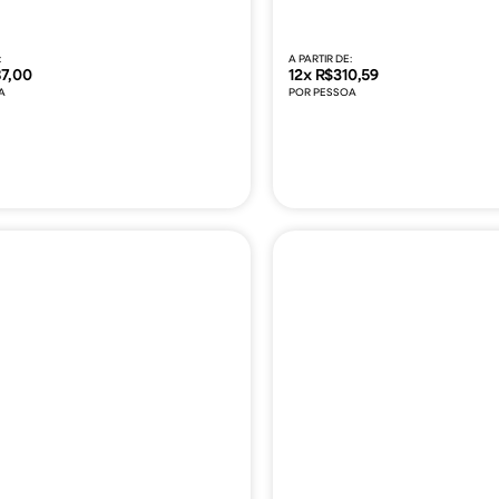
:
A PARTIR DE:
87,00
12x R$310,59
A
POR PESSOA