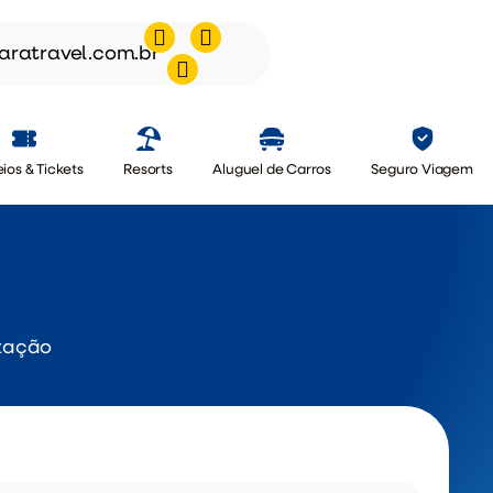
aratravel.com.br
ios & Tickets
Resorts
Aluguel de Carros
Seguro Viagem
otação