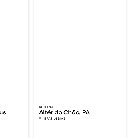
ROTEIROS
éus
Altér do Chão, PA
BRASIL
6 DIAS