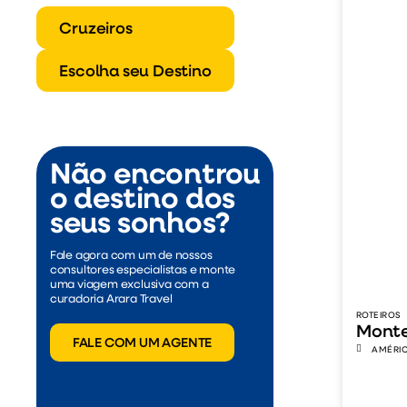
Cruzeiros
Escolha seu Destino
Não encontrou
o destino dos
seus sonhos?
Fale agora com um de nossos
consultores especialistas e monte
uma viagem exclusiva com a
curadoria Arara Travel
ROTEIROS
Monte
FALE COM UM AGENTE
AMÉRIC