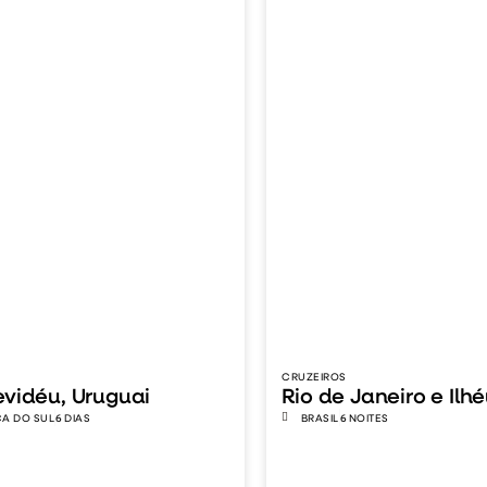
CRUZEIROS
vidéu, Uruguai
Rio de Janeiro e Ilh
A DO SUL
6 DIAS
BRASIL
6 NOITES