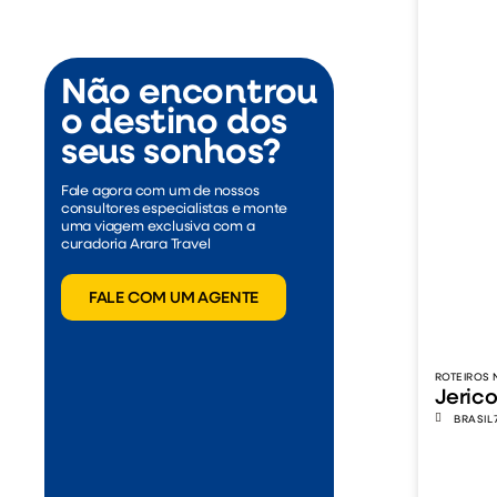
Não encontrou
o destino dos
seus sonhos?
Fale agora com um de nossos
consultores especialistas e monte
uma viagem exclusiva com a
curadoria Arara Travel
FALE COM UM AGENTE
ROTEIROS 
Jeric
BRASIL