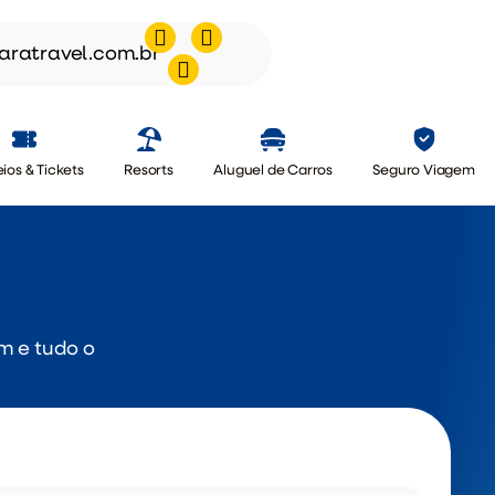
aratravel.com.br
ios & Tickets
Resorts
Aluguel de Carros
Seguro Viagem
m e tudo o