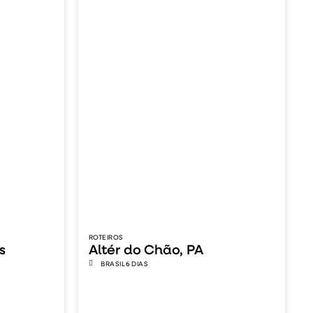
ROTEIROS
s
Altér do Chão, PA
BRASIL
6 DIAS