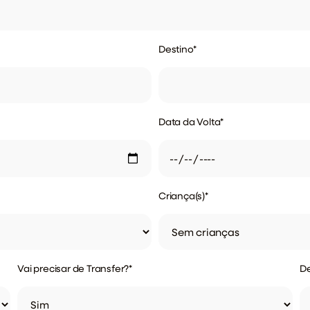
Destino
*
Data da Volta
*
Criança(s)
*
Vai precisar de Transfer?
*
De